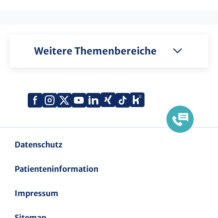
Weitere Themenbereiche
Xing
Kununu
Facebook
Instagram
X
YouTube
LinkedIn
Tiktok
(Twitter)
Datenschutz
Patienteninformation
Impressum
Sitemap