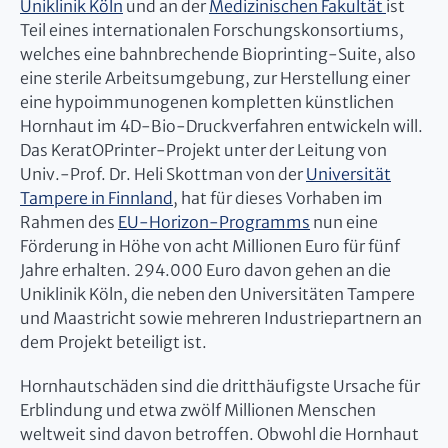
Uniklinik Köln
und an der
Medizinischen Fakultät
ist
Teil eines internationalen Forschungskonsortiums,
welches eine bahnbrechende Bioprinting-Suite, also
eine sterile Arbeitsumgebung, zur Herstellung einer
eine hypoimmunogenen kompletten künstlichen
Hornhaut im 4D-Bio-Druckverfahren entwickeln will.
Das KeratOPrinter-Projekt unter der Leitung von
Univ.-Prof. Dr. Heli Skottman von der
Universität
Tampere in Finnland
, hat für dieses Vorhaben im
Rahmen des
EU-Horizon-Programms
nun eine
Förderung in Höhe von acht Millionen Euro für fünf
Jahre erhalten. 294.000 Euro davon gehen an die
Uniklinik Köln, die neben den Universitäten Tampere
und Maastricht sowie mehreren Industriepartnern an
dem Projekt beteiligt ist.
Hornhautschäden sind die dritthäufigste Ursache für
Erblindung und etwa zwölf Millionen Menschen
weltweit sind davon betroffen. Obwohl die Hornhaut