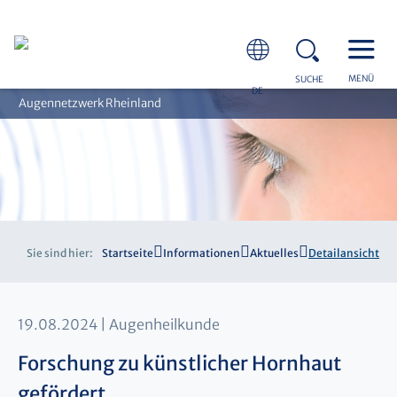
MENÜ
SUCHE
DE
Augennetzwerk Rheinland
Sie sind hier:
Startseite
Informationen
Aktuelles
Detailansicht
19.08.2024
Augenheilkunde
Forschung zu künstlicher Hornhaut
gefördert